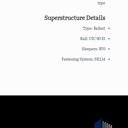
type
Superstructure Details
Type: Ballast
Rail: UIC 60 E1
Sleepers: B70
Fastening System: SKL14