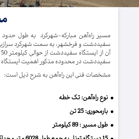
مط
سفيددشت و فرخشهر، به سمت شهركرد سرازیر می
آ
سفیددشت در محدوده مذکور اهميت ايستگاه س
مشخصات فنی این راه‌آهن به شرح ذیل است:
نوع راه‌آهن: تک خطه
بارمحوری: 25 تن
طول مسیر : 89 کیلومتر
15 دستگاه تونل به جمع طول 6028 متر و حداکثر طول 1602 متر