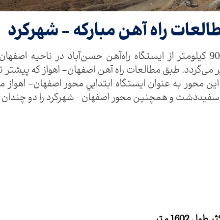
العات راه آهن مبارکه - شهرکرد
مسير راه‌آهن مبارکه-شهرکرد به طول حدود 90 كيلومتر از ايستگاه راه‌آهن حسن‌آ
‌گردد. طبق مطالعات راه آهن اصفهان- اهواز كه پيشتر 
ن از ايستگاه سفيددشت از حوالی کیلومتر 50 این محور به عنوان ايستگاه ابتدايي م
فيددشت و همچنين محور اصفهان- شهركرد را دو چندان م