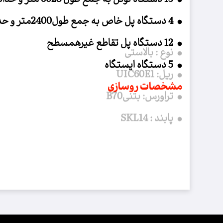
4 دستگاه پل خاص به جمع طول2400متر و حداکثر طول 1500 متر
12 دستگاه پل تقاطع غیرهمسطح
5 دستگاه ایستگاه
مشخصات روسازی
نوع : بالاستی
ریل: UIC60E1
تراورس: بتنیB70
پابند : SKL14