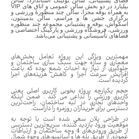
بیلیارد در دو بخش سالن عمومی و اتاق های VIP
به همراه بوفه مجزا، سالن چند منظورۀ ورزشی و
برگزاری جشن ها و مراسم، سالن بدمینتون،
اسکواش، بوفه و پشتیبانی مجموعه چند منظوره
ورزشی، فروشگاه ورزشی و پارکینگ اختصاصی و
فضاهای تأسیساتی و پشتیبانی می‌باشد.
مهمترین ویژگی این پروژه تعامل بخش‌های
معماری و سازه جهت سبک سازی ساختمان و
جلوگیری از نیاز به احداث شمع بوده که باعث
افزایش سرعت اجرا و کاهش هزینه‌های اجرا
گردیده است.
حجم یکپارچه پروژه بخوبی کاربری اصلی یعنی
کاربری ورزشی را تداعی می کند . ضمن اینکه
واحد‌های تجاری در لبه ساختمان، راحت‌ترین
دسترسی برای خریداران روزمره را داراست.
در طراحی پلان سعی شده است با توجه به
موقعیت ورود بازدید کننده، سریع‌ترین دسترسی
از طریق ورودی‌های 4 وجه ساختمان و ارتباطات
عمودی از طریق پله ها و آسانسور‌های وجوه شمال
غربی و شمال شرقی و همچنین شرقی بر قرار