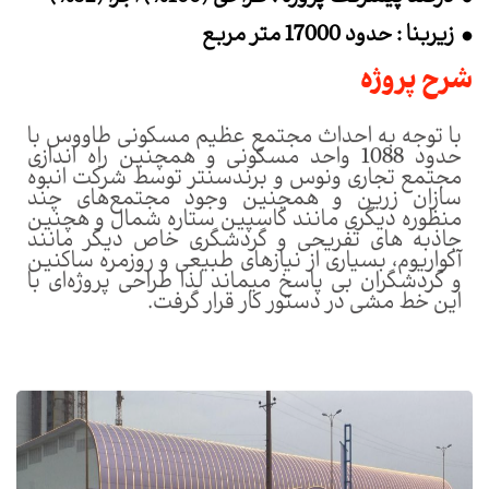
زیربنا : حدود 17000 متر مربع
شرح پروژه
با توجه به احداث مجتمع عظیم مسکونی طاووس با
حدود 1088 واحد مسکونی و همچنین راه اندازی
مجتمع تجاری ونوس و برندسنتر توسط شرکت انبوه
سازان زرین و همچنین وجود مجتمع‌های چند
منظوره دیگری مانند کاسپین ستاره شمال و هچنین
جاذبه های تفریحی و گردشگری خاص دیگر مانند
آکواریوم، بسیاری از نیازهای طبیعی و روزمره ساکنین
و گردشگران بی پاسخ میماند لذا طراحی پروژه‌ای با
این خط مشی در دستور کار قرار گرفت.