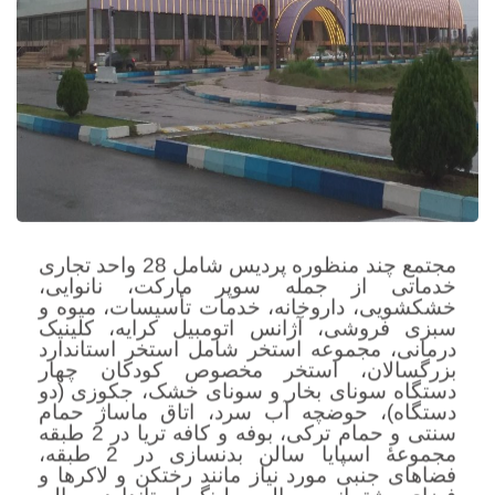
مجتمع چند منظوره پردیس شامل 28 واحد تجاری
خدماتی از جمله سوپر مارکت، نانوایی،
خشکشویی، داروخانه، خدمات تأسیسات، میوه و
سبزی فروشی، آژانس اتومبیل کرایه، کلینیک
درمانی، مجموعه استخر شامل استخر استاندارد
بزرگسالان، استخر مخصوص کودکان چهار
دستگاه سونای بخار و سونای خشک، جکوزی (دو
دستگاه)، حوضچه آب سرد، اتاق ماساژ حمام
سنتی و حمام ترکی، بوفه و کافه تریا در 2 طبقه
مجموعۀ اسپایا سالن بدنسازی در 2 طبقه،
فضاهای جنبی مورد نیاز مانند رختکن و لاکرها و
فضای پشتیبانی، سالن بولینگ استاندارد، سالن