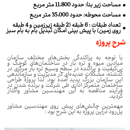
مساحت زیر بنا: حدود 11،800 متر مربع
مساحت محوطه: حدود 35،000 متر مربع
تعداد طبقات : 6 طبقه (2 طبقه زیرزمین و 4 طبقه
روی زمین) با پیش بینی امکان تبدیل بام به بام سبز
شرح پروژه
با توجه به پراکندگی بخش‌های مختلف سازمان
میادین میوه و تره بار در ساختمان‌های کوچک و
بی‌کیفیت و پراکنده در سطح وسیع تره بار مرکزی در
گذشته، مشکلات عدیده‌ای در مدیریت و سازماندهی
این سازمان بزرگ پدید آمده بود. لذا پروژۀ طراحی
ساختمان متمرکز اداری طی شرکت و برنده شدن در
فرآیند مناقصه به این مهندسین مشاور واگذار
گردید.
مهمترین چالش‌های پیش روی مهندسین مشاور
پل‌رود دراین پروژه به این شرح بود :