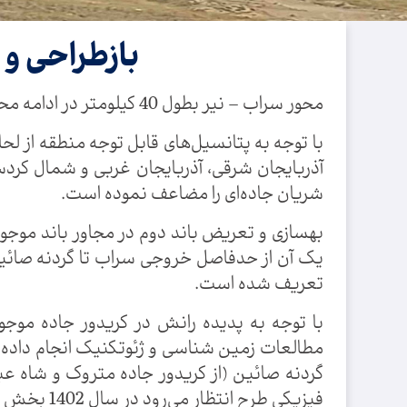
بازطراحی و 
محور سراب – نیر بطول 40 کیلومتر در ادامه محور سراب – بستان آباد و یکی از شریان‌های حایز اهمیت و بین استانی اردبیل و آذربایجان شرقی می‌باشد.
با توجه به پتانسیل‌های قابل توجه منطقه از
آذربایجان شرقی، آذربایجان غربی و شمال کردست
شریان جاده‌ای را مضاعف نموده است.
تعریف شده است.
با توجه به پدیده رانش در کریدور جاده موجو
مطالعات زمین شناسی و ژئوتکنیک انجام داده و 
گردنه صائین (از کریدور جاده متروک و شاه ع
فیزیکی طرح انتظار می‌رود در سال 1402 بخش عمده‌ای از محور سراب – نیر مورد بهره برداری قرار گیرد.