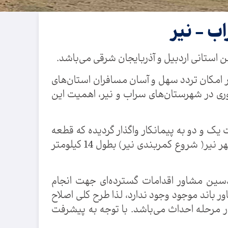
ب - نیر
امکان تردد سهل و آسان مسافران استان‌های
وری در شهرستان‌های سراب و نیر، اهمیت این
11 متر در سالیان قبل در قالب قطعات یک و دو به پیمانکار واگذار گردیده که قطعه
یک آن از حدفاصل خروجی سراب تا گردنه صائین بطول 26 کیلومتر و قطعه دو از گردنه صائین تا ورودی شهر نیر( شروع کمربندی نیر) بطول 14 کیلومتر
ندسین مشاور اقدامات گسترده‌ای جهت انجام
 باند موجود وجود ندارد، لذا طرح کلی اصلاح
 مرحله احداث می‌باشد. با توجه به پیشرفت